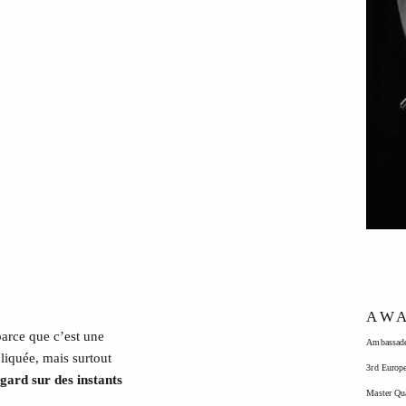
PORTFOLIO
TEMOIGNAGES
CONTACT
QUI SUIS-JE
STUDIO PORTRAITS D’ART
INFOS
WORKSHOP
AWA
parce que c’est une
Ambassad
liquée, mais surtout
3rd Europ
gard sur des instants
Master Qu