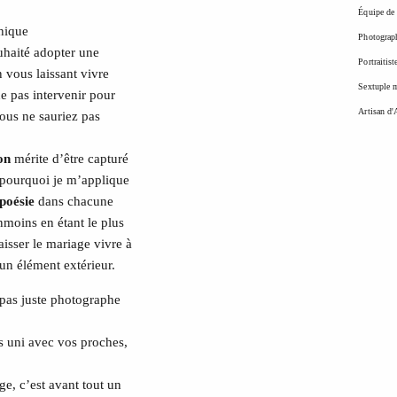
Équipe de 
hique
Photograp
uhaité adopter une
Portraitist
 vous laissant vivre
Sextuple m
e pas intervenir pour
Artisan d'
ous ne sauriez pas
on
mérite d’être capturé
t pourquoi je m’applique
poésie
dans chacune
nmoins en étant le plus
aisser le mariage vivre à
un élément extérieur.
 pas juste photographe
us uni avec vos proches,
e, c’est avant tout un