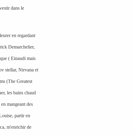
estir dans le
pleurer en regardant
rick Demarchelier
,
ique ( Einaudi mais
 stellar, Nirvana et
ilms (The Greatest
r, les bains chaud
et en mangeant des
Louise, partir en
a, m'enrichir de