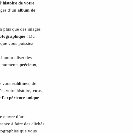
l’
histoire de votre
ages d’un
album de
en plus que des images
otographique
! Du
 que vous puissiez
z immortaliser des
es moments
précieux
,
de vous
sublimer
, de
e, votre histoire,
vous
 l’expérience unique
ne œuvre d’art
ance à faire des clichés
otographies que vous