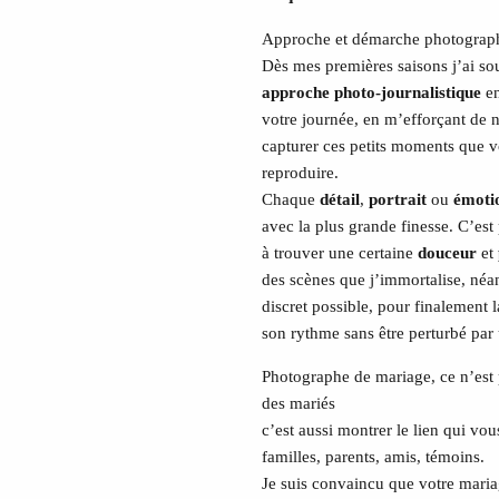
Approche et démarche photograp
Dès mes premières saisons j’ai so
approche photo-journalistique
en
votre journée, en m’efforçant de n
capturer ces petits moments que v
reproduire.
Chaque
détail
,
portrait
ou
émoti
avec la plus grande finesse. C’es
à trouver une certaine
douceur
et
des scènes que j’immortalise, néa
discret possible, pour finalement l
son rythme sans être perturbé par 
Photographe de mariage, ce n’est
des mariés
c’est aussi montrer le lien qui vo
familles, parents, amis, témoins.
Je suis convaincu que votre mariag