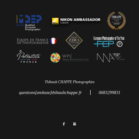
Thibault CHAPPE Photographies
|
questions[arobase]thibaultchappe.fr
0683299831