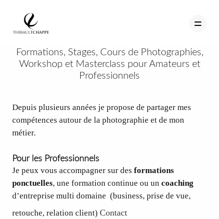
Formations, Stages, Cours de Photographies,
Workshop et Masterclass pour Amateurs et
Professionnels
PORTFOLIO
TEMOIGNAGES
Depuis plusieurs années je propose de partager mes
compétences autour de la photographie et de mon
CONTACT
métier.
QUI SUIS-JE
Pour les Professionnels
STUDIO PORTRAITS D’ART
Je peux vous accompagner sur des
formations
ponctuelles
, une formation continue ou un
INFOS
coaching
d’entreprise multi domaine (business, prise de vue,
WORKSHOP
Contact
retouche, relation client)