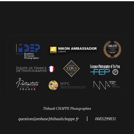
Thibault CHAPPE Photographies
|
questions[arobase]thibaultchappe.fr
0683299831