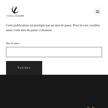
Cette publication est protégée par un mot de passe. Pour la voir, veuillez
saisir votre mot de passe ci-dessous :
PORTFOLIO
Mot de passe :
TEMOIGNAGES
CONTACT
QUI SUIS-JE
STUDIO PORTRAITS D’ART
INFOS
WORKSHOP