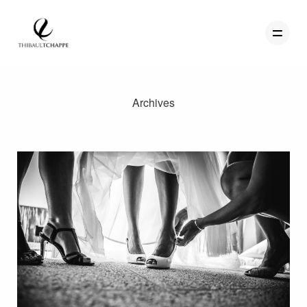
Archives
PORTFOLIO
TEMOIGNAGES
CONTACT
QUI SUIS-JE
STUDIO PORTRAITS D’ART
INFOS
WORKSHOP