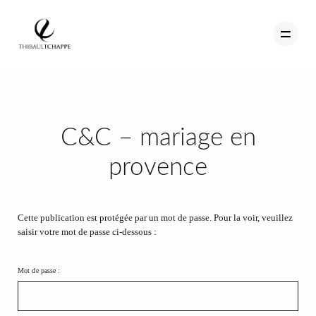
PORTFOLIO
C&C – mariage en
TEMOIGNAGES
provence
CONTACT
QUI SUIS-JE
Cette publication est protégée par un mot de passe. Pour la voir, veuillez
saisir votre mot de passe ci-dessous :
STUDIO PORTRAITS D’ART
INFOS
Mot de passe :
WORKSHOP