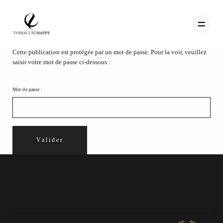
Cette publication est protégée par un mot de passe. Pour la voir, veuillez
saisir votre mot de passe ci-dessous :
PORTFOLIO
Mot de passe :
TEMOIGNAGES
CONTACT
QUI SUIS-JE
STUDIO PORTRAITS D’ART
INFOS
WORKSHOP