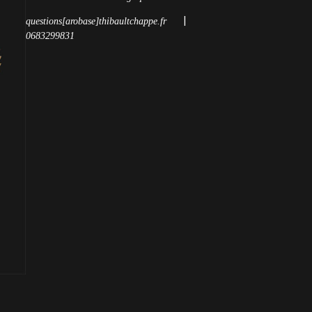
|
questions[arobase]thibaultchappe.fr
0683299831