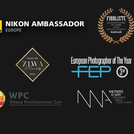
PORTFOLIO
TEMOIGNAGES
CONTACT
QUI SUIS-JE
STUDIO PORTRAITS D’ART
INFOS
WORKSHOP