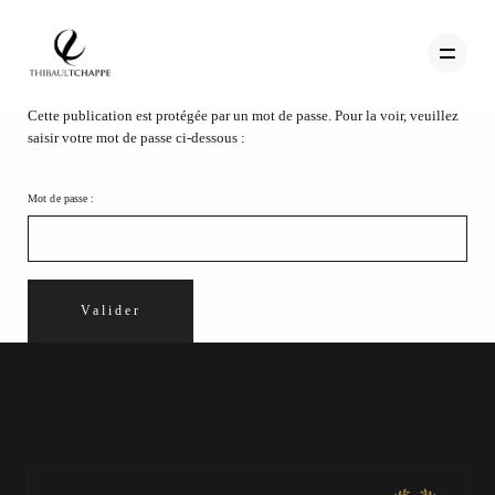
Cette publication est protégée par un mot de passe. Pour la voir, veuillez
saisir votre mot de passe ci-dessous :
PORTFOLIO
Mot de passe :
TEMOIGNAGES
CONTACT
QUI SUIS-JE
STUDIO PORTRAITS D’ART
INFOS
WORKSHOP