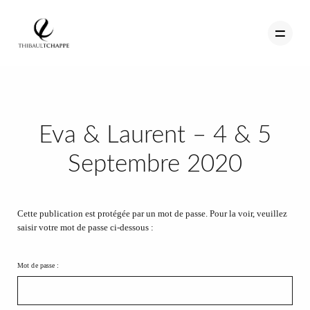
PORTFOLIO
Eva & Laurent – 4 & 5
TEMOIGNAGES
Septembre 2020
CONTACT
QUI SUIS-JE
Cette publication est protégée par un mot de passe. Pour la voir, veuillez
saisir votre mot de passe ci-dessous :
STUDIO PORTRAITS D’ART
INFOS
Mot de passe :
WORKSHOP