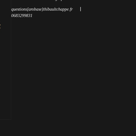
|
questions[arobase]thibaultchappe.fr
0683299831