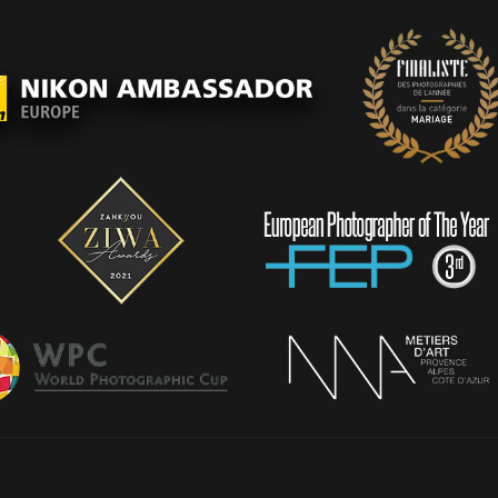
PORTFOLIO
TEMOIGNAGES
CONTACT
QUI SUIS-JE
STUDIO PORTRAITS D’ART
INFOS
WORKSHOP