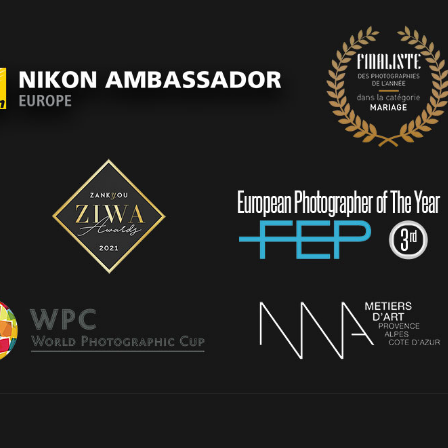
PORTFOLIO
TEMOIGNAGES
CONTACT
QUI SUIS-JE
STUDIO PORTRAITS D’ART
INFOS
WORKSHOP