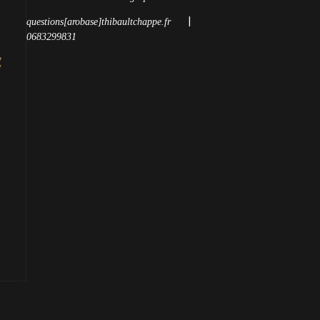
|
questions[arobase]thibaultchappe.fr
0683299831