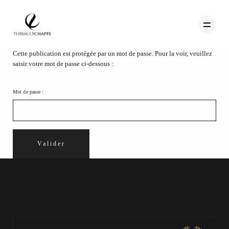
Cette publication est protégée par un mot de passe. Pour la voir, veuillez
saisir votre mot de passe ci-dessous :
PORTFOLIO
Mot de passe :
TEMOIGNAGES
CONTACT
QUI SUIS-JE
STUDIO PORTRAITS D’ART
INFOS
WORKSHOP