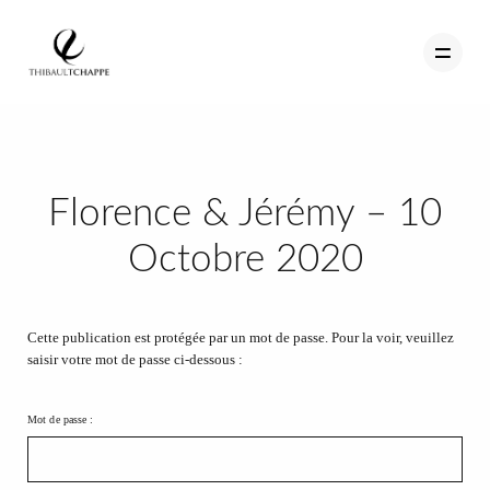
PORTFOLIO
Florence & Jérémy – 10
TEMOIGNAGES
Octobre 2020
CONTACT
QUI SUIS-JE
Cette publication est protégée par un mot de passe. Pour la voir, veuillez
saisir votre mot de passe ci-dessous :
STUDIO PORTRAITS D’ART
INFOS
Mot de passe :
WORKSHOP