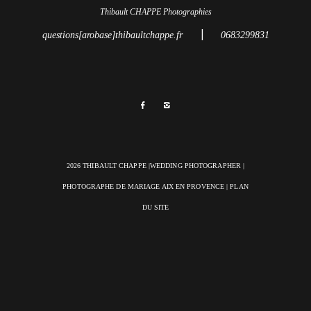
Thibault CHAPPE Photographies
|
questions[arobase]thibaultchappe.fr
0683299831
2026 THIBAULT CHAPPE |WEDDING PHOTOGRAPHER |
PHOTOGRAPHE DE MARIAGE AIX EN PROVENCE
|
PLAN
DU SITE