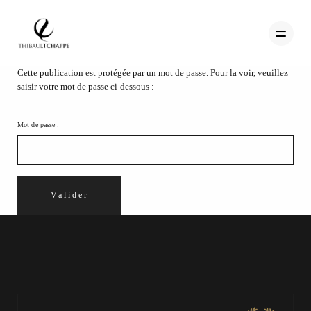
Cette publication est protégée par un mot de passe. Pour la voir, veuillez
saisir votre mot de passe ci-dessous :
PORTFOLIO
Mot de passe :
TEMOIGNAGES
CONTACT
QUI SUIS-JE
STUDIO PORTRAITS D’ART
INFOS
WORKSHOP