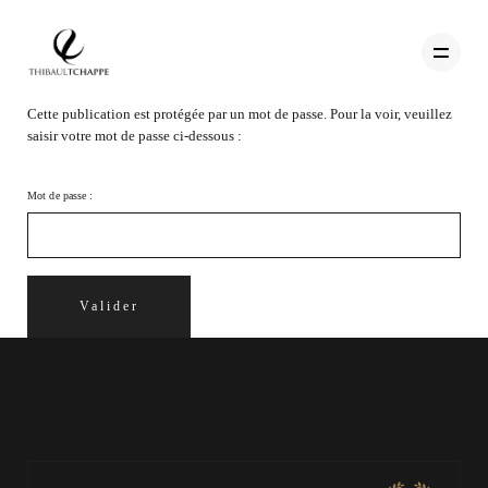
Cette publication est protégée par un mot de passe. Pour la voir, veuillez
saisir votre mot de passe ci-dessous :
PORTFOLIO
Mot de passe :
TEMOIGNAGES
CONTACT
QUI SUIS-JE
STUDIO PORTRAITS D’ART
INFOS
WORKSHOP