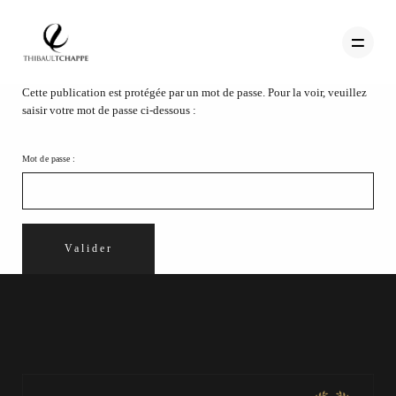
Cette publication est protégée par un mot de passe. Pour la voir, veuillez
saisir votre mot de passe ci-dessous :
PORTFOLIO
Mot de passe :
TEMOIGNAGES
CONTACT
QUI SUIS-JE
STUDIO PORTRAITS D’ART
INFOS
WORKSHOP