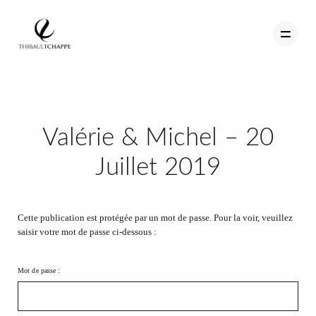
PORTFOLIO
Valérie & Michel – 20
TEMOIGNAGES
Juillet 2019
CONTACT
QUI SUIS-JE
Cette publication est protégée par un mot de passe. Pour la voir, veuillez
saisir votre mot de passe ci-dessous :
STUDIO PORTRAITS D’ART
INFOS
Mot de passe :
WORKSHOP