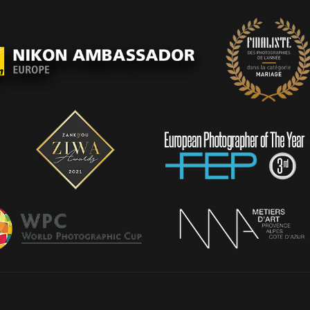
PORTFOLIO
TEMOIGNAGES
CONTACT
QUI SUIS-JE
STUDIO PORTRAITS D’ART
INFOS
WORKSHOP