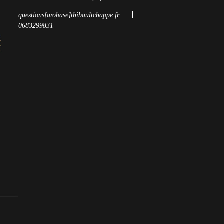
|
questions[arobase]thibaultchappe.fr
0683299831