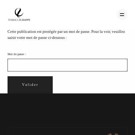
Cette publication est protégée par un mot de passe. Pour la voir, veuillez
saisir votre mot de passe ci-dessous :
PORTFOLIO
Mot de passe :
TEMOIGNAGES
CONTACT
QUI SUIS-JE
STUDIO PORTRAITS D’ART
INFOS
WORKSHOP