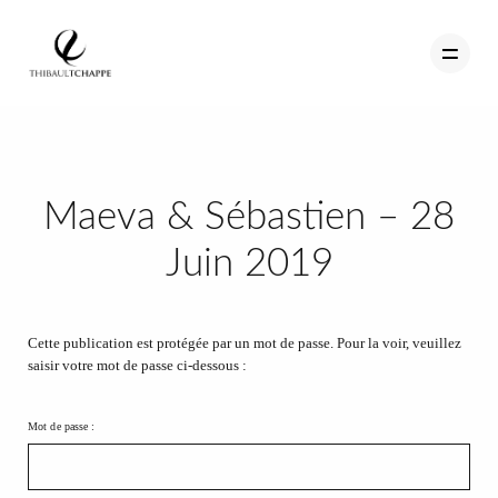
PORTFOLIO
Maeva & Sébastien – 28
TEMOIGNAGES
Juin 2019
CONTACT
QUI SUIS-JE
Cette publication est protégée par un mot de passe. Pour la voir, veuillez
saisir votre mot de passe ci-dessous :
STUDIO PORTRAITS D’ART
INFOS
Mot de passe :
WORKSHOP