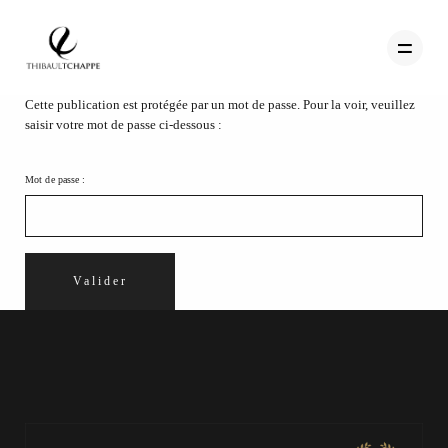
Cette publication est protégée par un mot de passe. Pour la voir, veuillez
saisir votre mot de passe ci-dessous :
PORTFOLIO
Mot de passe :
TEMOIGNAGES
CONTACT
QUI SUIS-JE
STUDIO PORTRAITS D’ART
INFOS
WORKSHOP