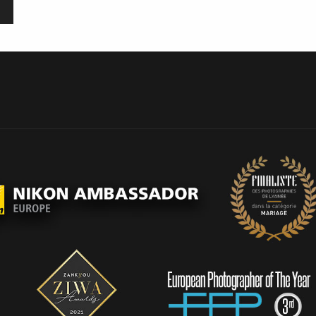
PORTFOLIO
TEMOIGNAGES
CONTACT
QUI SUIS-JE
STUDIO PORTRAITS D’ART
INFOS
WORKSHOP