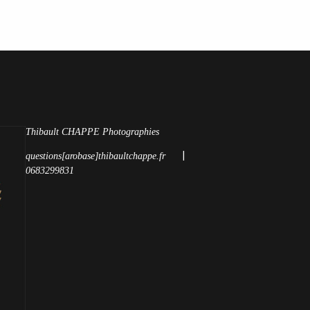
Thibault CHAPPE Photographies
|
questions[arobase]thibaultchappe.fr
0683299831