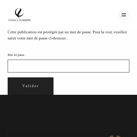
Cette publication est protégée par un mot de passe. Pour la voir, veuillez
saisir votre mot de passe ci-dessous :
PORTFOLIO
Mot de passe :
TEMOIGNAGES
CONTACT
QUI SUIS-JE
STUDIO PORTRAITS D’ART
INFOS
WORKSHOP