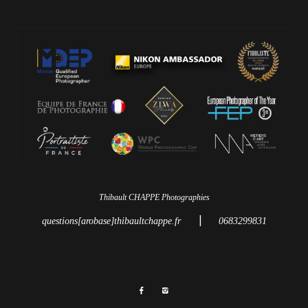
Thibault CHAPPE Photographies
|
questions[arobase]thibaultchappe.fr
0683299831