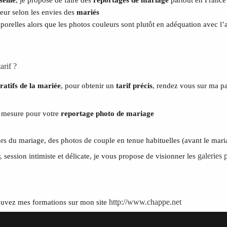
eur selon les envies des
mariés
porelles alors que les photos couleurs sont plutôt en adéquation avec 
PORTFOLIO
TEMOIGNAGES
arif ?
CONTACT
ratifs de la mariée
, pour obtenir un
tarif précis
, rendez vous sur ma 
QUI SUIS-JE
 mesure pour votre
reportage photo de mariage
STUDIO PORTRAITS D’ART
INFOS
 du mariage, des photos de couple en tenue habituelles (avant le mariag
galeries 
 session intimiste et délicate, je vous propose de visionner les
WORKSHOP
http://www.chappe.net
rouvez mes formations sur mon site