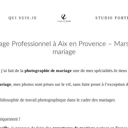
QUI SUIS-JE
STUDIO PORT
e Professionnel à Aix en Provence – Marse
mariage
, j’ai fait de la
photographie de mariage
une de mes spécialités.Je tiens 
ariage
, mes photos sont prises sur le vif, sans faire poser à l’exception
hilosophie de travail photographique dans le cadre des mariages
niquement !
eille
, je propose de faire des
reportages de mariage
partout en France