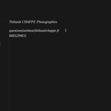
Thibault CHAPPE Photographies
|
questions[arobase]thibaultchappe.fr
0683299831