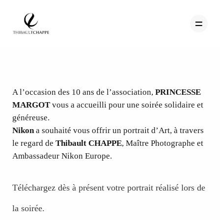
PORTFOLIO
A l’occasion des 10 ans de l’association,
PRINCESSE
MARGOT
vous a accueilli pour une soirée solidaire et
TEMOIGNAGES
généreuse.
CONTACT
Nikon
a souhaité vous offrir un portrait d’Art, à travers
le regard de
Thibault CHAPPE
, Maître Photographe et
QUI SUIS-JE
Ambassadeur Nikon Europe.
STUDIO PORTRAITS D’ART
INFOS
Téléchargez dès à présent votre portrait réalisé lors de
WORKSHOP
la soirée.