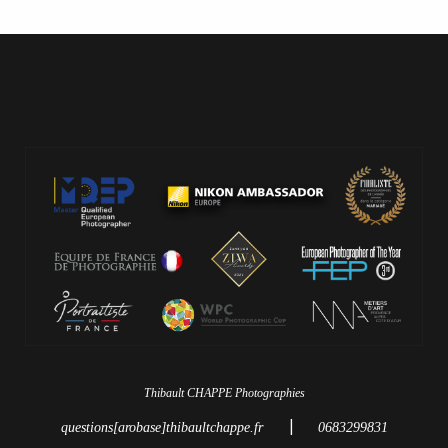
Thibault CHAPPE Photographies
|
questions[arobase]thibaultchappe.fr
0683299831