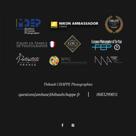
Thibault CHAPPE Photographies
|
questions[arobase]thibaultchappe.fr
0683299831