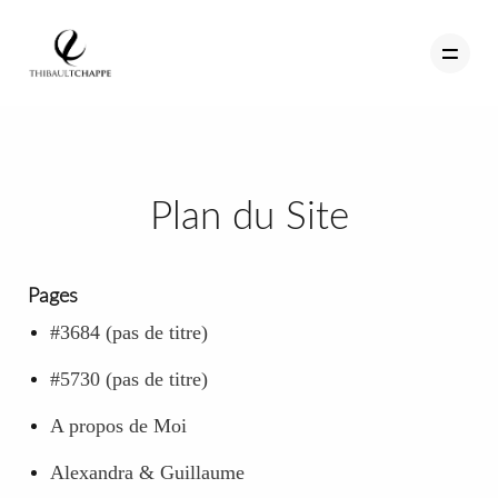
PORTFOLIO
Plan du Site
TEMOIGNAGES
CONTACT
Pages
QUI SUIS-JE
#3684 (pas de titre)
STUDIO PORTRAITS D’ART
#5730 (pas de titre)
INFOS
A propos de Moi
WORKSHOP
Alexandra & Guillaume